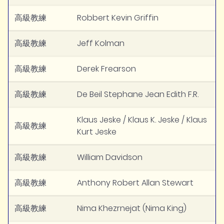
高級教練
Robbert Kevin Griffin
高級教練
Jeff Kolman
高級教練
Derek Frearson
高級教練
De Beil Stephane Jean Edith F.R.
Klaus Jeske / Klaus K. Jeske / Klaus
高級教練
Kurt Jeske
高級教練
William Davidson
高級教練
Anthony Robert Allan Stewart
高級教練
Nima Khezrnejat (Nima King)