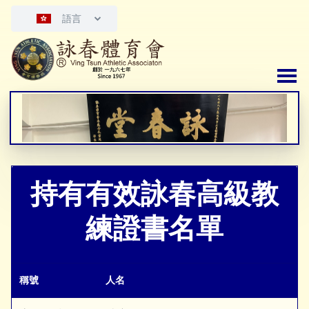
語言
持有有效詠春高級教
練證書名單
稱號
人名