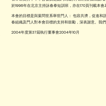
於1996年在北京主持詠春拳短訓班，亦在170頁刊載本
本會的目標是與葉問世系舉世門人： 包容共濟，促進和
春組織及門人對本會目標的支持和鼓勵，深表謝意。我們
2004年度第37屆執行董事會2004年10月