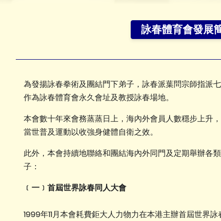
詠春體育會發展
為發揚詠春拳術及團結門下弟子，詠春派葉問宗師指派七
作為詠春體育會永久會址及教授詠春場地。
本會數十年來會務蒸蒸日上，海內外會員人數穩步上升，
當世普及運動以收強身健體自衛之效。
此外，本會持續地聯絡和團結海內外同門及定期舉辦各類
子：
﹝一﹞首屆世界詠春同人大會
1999年11月本會耗費鉅大人力物力在本港主辦首屆世