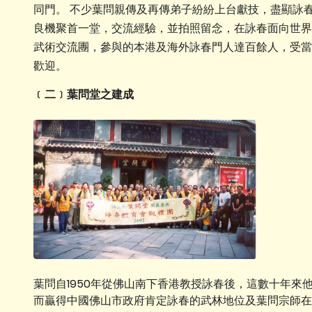
同門。 不少葉問親傳及再傳弟子紛紛上台獻技，盡顯詠
良機聚首一堂，交流經驗，並拍照留念，在詠春面向世界
武術交流團，參與的本港及海外詠春門人達百餘人，受當
歡迎。
﹝二﹞葉問堂之建成
葉問自1950年從佛山南下香港教授詠春後，這數十年
而贏得中國佛山市政府肯定詠春的武林地位及葉問宗師在