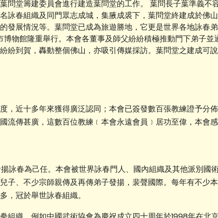
葉問堂籌建委員會進行建造葉問堂的工作。 葉問長子葉準義不
名詠春組織及同門眾志成城，集腋成裘下，葉問堂終建成於佛山
的發展情況等。葉問堂已成為旅遊勝地，它更是世界各地詠春弟
佛山市博物館隆重舉行。本會各董事及師父紛紛積極推動門下弟子
紛紛到賀，轟動整個佛山，亦吸引傳媒採訪。葉問堂之建成可說
度，近十多年來獲得廣泛認同；本會已簽發數百張教練證予分佈
國流傳甚廣，這數百位教練﹝本會永遠會員﹞居功至偉，本會感
發揚詠春為己任。本會被世界詠春門人、國內組織及其他派別國
兒子、不少宗師親傳及再傳弟子發揚，裴聲國際。每年有不少本
多，冠於舉世詠春組織。
組織。例如中國武術協會為慶祝成立四十周年於1998年在北京