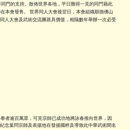
界同門的支持。散佈世界各地，平日難得一見的同門藉此
在本會發售。 世界同人大會後翌日，本會組織順德佛山
同人大會及武術交流團甚具價值，相隔數年舉辦一次必受
春拳者逾百萬眾，可見宗師已成功地將詠春推向世界，因
紀念葉問宗師及表揚他在發揚國粹及導致此中華武術聞名