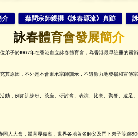
簡介
葉問宗師親撰《詠春源流》真跡
詠春體育會發展簡介
位弟子於1967年在香港創立詠春體育會，為香港最早註冊的國
究其原因，不外是本會秉承宗師訓示，不遺餘力地發揚和宣傳宗
活動，例如訓練班、茶座、研討會、表演、比賽、聚餐、遠足、
界詠春同人大會，體育界嘉賓，世界各地著名師父及門下弟子等逾8