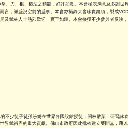
春拳、刀、棍、樁法之精髓，好評如潮。本會極表滿意及多謝世
而言，誠盛況空前的盛事。本會亦攝錄大會珍貴鏡頭，製成VCD
局及武林人士熱烈歡迎，賓至如歸。本會接獲不少參與者反映，
來他的不少徒子徒孫紛紛在世界各國設館授徒，開枝散葉，研習詠
世界武術界的重大貢獻。佛山市政府因此批核建立葉問堂，藉以