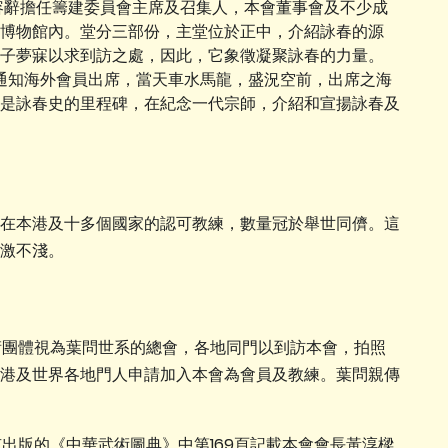
容辭擔任籌建委員會主席及召集人，本會董事會及不少成
博物館內。堂分三部份，主堂位於正中，介紹詠春的源
子夢寐以求到訪之處，因此，它象徵凝聚詠春的力量。
並通知海外會員出席，當天車水馬龍，盛況空前，出席之海
是詠春史的里程碑，在紀念一代宗師，介紹和宣揚詠春及
在本港及十多個國家的認可教練，數量冠於舉世同儕。這
激不淺。
術團體視為葉問世系的總會，各地同門以到訪本會，拍照
港及世界各地門人申請加入本會為會員及教練。葉問親傳
出版的《中華武術圖典》中第169頁記載本會會長黃淳樑