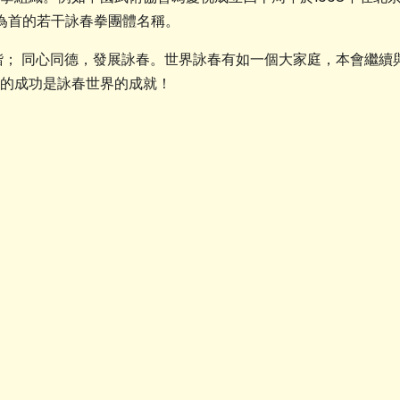
會為首的若干詠春拳團體名稱。
諧； 同心同德，發展詠春。世界詠春有如一個大家庭，本會繼續
的成功是詠春世界的成就！
Copyright © Ving Tsun Athleti