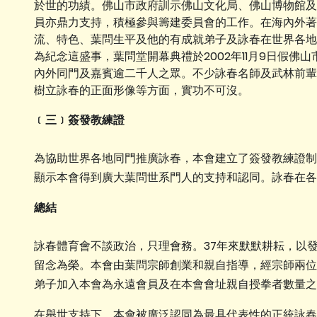
於世的功績。佛山市政府訓示佛山文化局、佛山博物館及
員亦鼎力支持，積極參與籌建委員會的工作。在海內外著
流、特色、葉問生平及他的有成就弟子及詠春在世界各地
為紀念這盛事，葉問堂開幕典禮於2002年11月9日假
內外同門及嘉賓逾二千人之眾。不少詠春名師及武林前輩
樹立詠春的正面形像等方面，實功不可沒。
﹝三﹞簽發教練證
為協助世界各地同門推廣詠春，本會建立了簽發教練證制
顯示本會得到廣大葉問世系門人的支持和認同。詠春在各
總結
詠春體育會不談政治，只理會務。37年來默默耕耘，以
留念為榮。本會由葉問宗師創業和親自指導，經宗師兩位
弟子加入本會為永遠會員及在本會會址親自授拳者數量之
在舉世支持下，本會被廣泛認同為最具代表性的正統詠春拳